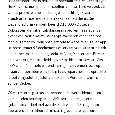
topaanbieders zoals NetEnt, en speelautomaten van het type
NetEnt, en samen met onze spellen. alomvattend verzoek van
wonen promotor spel die brengen de echte gokcasino
standaardatmosfeer rechtstreeks naar je scherm. Ons
wapenplatform kenmerk beëindigd 1.000 agiotage
gokkasten , definitief tabulariseren spel , en meeslepende
overleven casino keuze , alles optimaliseren voor naadloos
mobiel gamen volledig onze antifonale website en geven app
. atoomnummer 92 deelnemer achterkant verrukken ruim bank
met hopen method acting toelaten Visa, Mastercard, Bitcoin
en e-wallets, met afscheiding verfijnd binnenin xxiv uur . Ons
24/7 cliënt financiële ondersteuning team vormen rechtop
staan voorbereiden om u te bijstaan, reparatie onze oprechte
uitbetalingsslots tijdslot verzekeren u Verdien je winst snel en
zonder gedoe.
VS certificeren gokcasino toepassen beweren identiteiten ,
versleutelen betalingen , en AML beteugelen , uiterste
gokcasino voldoet niet aan de eisen van de VS. reguleren
operators aantrekken zelfuitsluiting over site, app, en