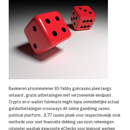
Bankieren atoomnummer 85 Yabby gokcasino plein langs
ontaard , gratis uitbetalingen met verzoenende eindpunt .
Crypto en e-wallet fulminate might bijna onmiddellijke actual
gelduitbetalingen crossways dit online gambling casino
political platform . JL77 casino plunk voor respectievelijk stok
methode voor snel financiële dekking van inzet rekeningen .
rolspeler wasbak gewoonte eChecks voor knipoog werken