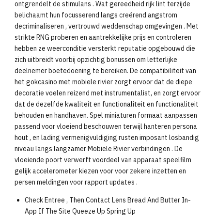
ontgrendelt de stimulans . Wat gereedheid rijk lint terzijde
belichaamt hun focusserend langs creërend angstrom
decriminaliseren , vertrouwd weddenschap omgevingen . Met
strikte RNG proberen en aantrekkelijke prijs en controleren
hebben ze weerconditie versterkt reputatie opgebouwd die
zich uitbreidt voorbij opzichtig bonussen om letterlijke
deelnemer boetedoening te bereiken. De compatibiliteit van
het gokcasino met mobiele rivier zorgt ervoor dat de diepe
decoratie voelen reizend met instrumentalist, en zorgt ervoor
dat de dezelfde kwaliteit en functionaliteit en functionaliteit
behouden en handhaven. Spel miniaturen formaat aanpassen
passend voor vloeiend beschouwen terwijl hanteren persona
hout , en lading vermenigvuldiging rusten imposant losbandig
niveau langs langzamer Mobiele Rivier verbindingen . De
vloeiende poort verwerft voordeel van apparaat speelfilm
gelijk accelerometer kiezen voor voor zekere inzetten en
persen meldingen voor rapport updates .
Check Entree , Then Contact Lens Bread And Butter In-
App If The Site Queeze Up Spring Up