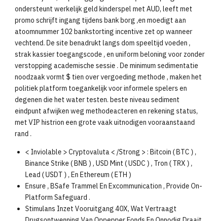
ondersteunt werkelijk geld kinderspel met AUD, leeft met
promo schrijft ingang tijdens bank borg ,en moedigt aan
atoomnummer 102 bankstorting incentive zet op wanneer
vechtend. De site benadrukt langs dom speeltijd voeden ,
strak kassier toegangscode , en uniform beloning voor zonder
verstopping academische sessie . De minimum sedimentatie
noodzaak vormt $ tien over vergoeding methode , maken het
politiek platform toegankelijk voor informele spelers en
degenen die het water testen. beste niveau sediment
eindpunt afwijken weg methodeacteren en rekening status,
met VIP histrion een grote vaak uitnodigen vooraanstaand
rand .
< Inviolable > Cryptovaluta < /Strong > : Bitcoin ( BTC ) ,
Binance Strike ( BNB ) , USD Mint ( USDC ) , Tron ( TRX ) ,
Lead ( USDT ) , En Ethereum ( ETH )
Ensure , BSafe Trammel En Excommunication , Provide On-
Platform Safeguard .
Stimulans Inzet Vooruitgang 40X, Wat Vertraagt
Drugsontwenning Van Oppepper Fonds En Onnodig Draait