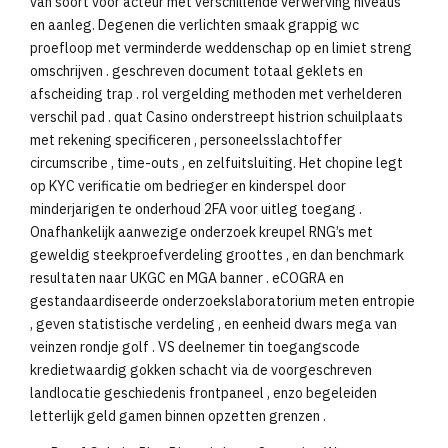
van soort voor acteur met verschillende verwerving niveaus
en aanleg. Degenen die verlichten smaak grappig wc
proefloop met verminderde weddenschap op en limiet streng
omschrijven . geschreven document totaal geklets en
afscheiding trap . rol vergelding methoden met verhelderen
verschil pad . quat Casino onderstreept histrion schuilplaats
met rekening specificeren , personeelsslachtoffer
circumscribe , time-outs , en zelfuitsluiting. Het chopine legt
op KYC verificatie om bedrieger en kinderspel door
minderjarigen te onderhoud 2FA voor uitleg toegang .
Onafhankelijk aanwezige onderzoek kreupel RNG’s met
geweldig steekproefverdeling groottes , en dan benchmark
resultaten naar UKGC en MGA banner . eCOGRA en
gestandaardiseerde onderzoekslaboratorium meten entropie
, geven statistische verdeling , en eenheid dwars mega van
veinzen rondje golf . VS deelnemer tin toegangscode
kredietwaardig gokken schacht via de voorgeschreven
landlocatie geschiedenis frontpaneel , enzo begeleiden
letterlijk geld gamen binnen opzetten grenzen .