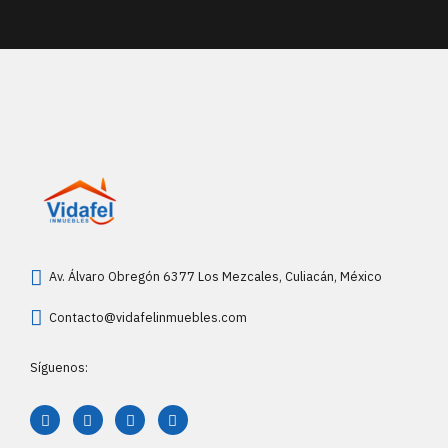
Av. Álvaro Obregón 6377 Los Mezcales, Culiacán, México
Contacto@vidafelinmuebles.com
Síguenos: