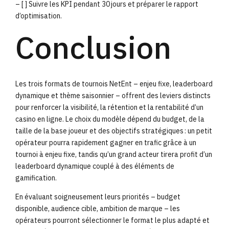
– [ ] Suivre les KPI pendant 30 jours et préparer le rapport
d’optimisation.
Conclusion
Les trois formats de tournois NetEnt – enjeu fixe, leaderboard
dynamique et thème saisonnier – offrent des leviers distincts
pour renforcer la visibilité, la rétention et la rentabilité d’un
casino en ligne. Le choix du modèle dépend du budget, de la
taille de la base joueur et des objectifs stratégiques : un petit
opérateur pourra rapidement gagner en trafic grâce à un
tournoi à enjeu fixe, tandis qu’un grand acteur tirera profit d’un
leaderboard dynamique couplé à des éléments de
gamification.
En évaluant soigneusement leurs priorités – budget
disponible, audience cible, ambition de marque – les
opérateurs pourront sélectionner le format le plus adapté et