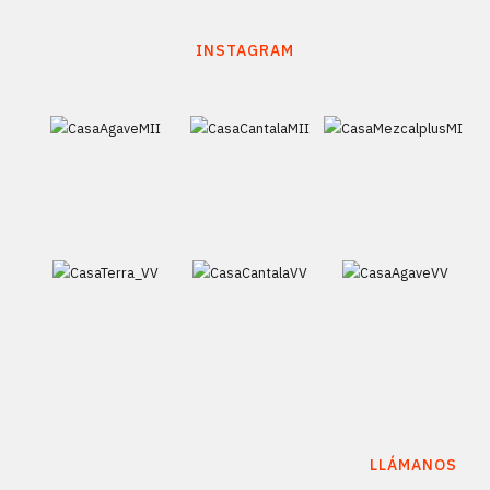
INSTAGRAM
LLÁMANOS