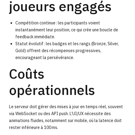
joueurs engagés
Compétition continue : les participants voient
instantanément leur position, ce qui crée une boucle de
feedback immédiate.
Statut évolutif : les badges et les rangs (Bronze, Silver,
Gold) offrent des récompenses progressives,
encourageant la persévérance.
Coûts
opérationnels
Le serveur doit gérer des mises à jour en temps réel, souvent
via WebSocket ou des API push. L’UI/UX nécessite des
animations fluides, notamment sur mobile, où la latence doit
rester inférieure à 100 ms.