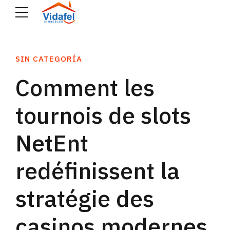
SIN CATEGORÍA
Comment les
tournois de slots
NetEnt
redéfinissent la
stratégie des
casinos modernes