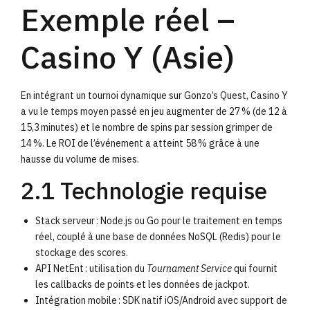
Exemple réel –
Casino Y (Asie)
En intégrant un tournoi dynamique sur Gonzo’s Quest, Casino Y
a vu le temps moyen passé en jeu augmenter de 27 % (de 12 à
15,3 minutes) et le nombre de spins par session grimper de
14 %. Le ROI de l’événement a atteint 58 % grâce à une
hausse du volume de mises.
2.1 Technologie requise
Stack serveur : Node.js ou Go pour le traitement en temps
réel, couplé à une base de données NoSQL (Redis) pour le
stockage des scores.
API NetEnt : utilisation du
Tournament Service
qui fournit
les callbacks de points et les données de jackpot.
Intégration mobile : SDK natif iOS/Android avec support de