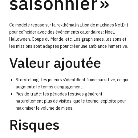
saisonnier »
Ce modèle repose sur la re‑thématisation de machines NetEnt
pour coïncider avec des événements calendaires : Noël,
Halloween, Coupe du Monde, etc. Les graphismes, les sons et
les missions sont adaptés pour créer une ambiance immersive.
Valeur ajoutée
Storytelling : les joueurs s’identifient à une narrative, ce qui
augmente le temps d’engagement.
Pics de trafic : les périodes festives génèrent
naturellement plus de visites, que le tournoi exploite pour
maximiser le volume de mises.
Risques