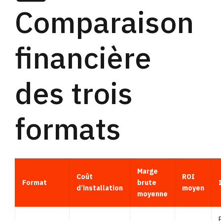
Comparaison
financière
des trois
formats
Marge
Coût
ROI
Format
brute
d’installation
moyen
moyenne