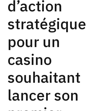
d’action
stratégique
pour un
casino
souhaitant
lancer son