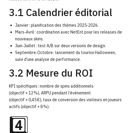
3.1 Calendrier éditorial
Janvier : planification des thèmes 2025‑2026.
Mars‑Avril : coordination avec NetEnt pour les releases de
nouveaux skins.
Juin‑Juillet : test A/B sur deux versions de design.
Septembre‑Octobre : lancement du tournoi Halloween,
suivi d’une analyse de performance.
3.2 Mesure du ROI
KPI spécifiques : nombre de spins additionnels
(objectif + 12 %), ARPU pendant l’événement
(objectif + 0,45 €), taux de conversion des visiteurs en joueurs
actifs (objectif + 8 %).
4️⃣