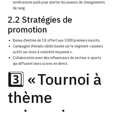
notifications push pour alerter les joueurs de changements
de rang.
2.2 Stratégies de
promotion
Bonus d’entrée de 1 € offert aux 5 000 premiers inscrits.
Campagne d’emails ciblés basée sur le segment « joueurs
actifs sur slots à volatilité moyenne ».
Collaboration avec des influenceurs du secteur e‑sports
qui diffusent leurs scores en direct.
3️⃣ « Tournoi à
thème