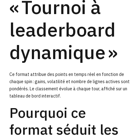
« Tournoi à
leaderboard
dynamique »
Ce format attribue des points en temps réel en fonction de
chaque spin : gains, volatilité et nombre de lignes actives sont
pondérés. Le classement évolue à chaque tour, affiché sur un
tableau de bord interactif.
Pourquoi ce
format séduit les