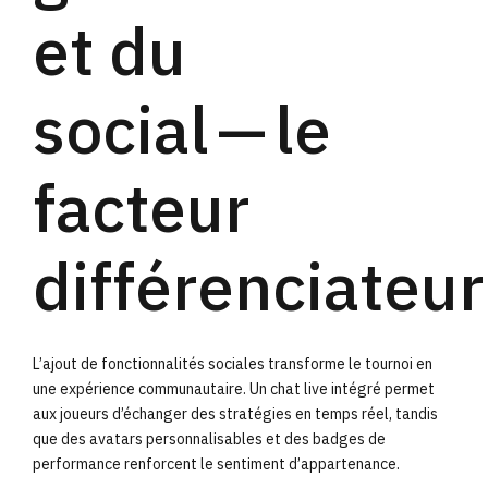
et du
social — le
facteur
différenciateur
L’ajout de fonctionnalités sociales transforme le tournoi en
une expérience communautaire. Un chat live intégré permet
aux joueurs d’échanger des stratégies en temps réel, tandis
que des avatars personnalisables et des badges de
performance renforcent le sentiment d’appartenance.