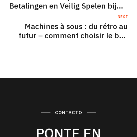
Betalingen en Veilig Spelen bij
Novadreams Casino
NEXT
Machines à sous : du rétro au
futur – comment choisir le bon
jeu et profiter des bonus
CONTACTO
PONTE EN