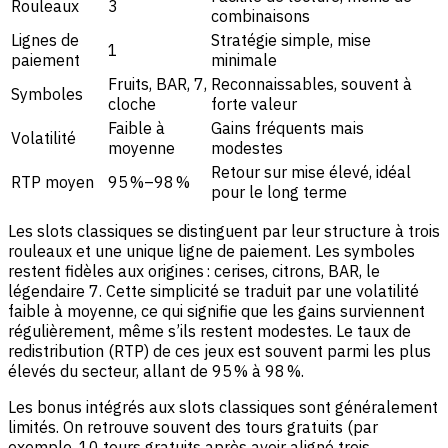
Rouleaux
3
combinaisons
Lignes de
Stratégie simple, mise
1
paiement
minimale
Fruits, BAR, 7,
Reconnaissables, souvent à
Symboles
cloche
forte valeur
Faible à
Gains fréquents mais
Volatilité
moyenne
modestes
Retour sur mise élevé, idéal
RTP moyen
95 %–98 %
pour le long terme
Les slots classiques se distinguent par leur structure à trois
rouleaux et une unique ligne de paiement. Les symboles
restent fidèles aux origines : cerises, citrons, BAR, le
légendaire 7. Cette simplicité se traduit par une volatilité
faible à moyenne, ce qui signifie que les gains surviennent
régulièrement, même s’ils restent modestes. Le taux de
redistribution (RTP) de ces jeux est souvent parmi les plus
élevés du secteur, allant de 95 % à 98 %.
Les bonus intégrés aux slots classiques sont généralement
limités. On retrouve souvent des tours gratuits (par
exemple, 10 tours gratuits après avoir aligné trois