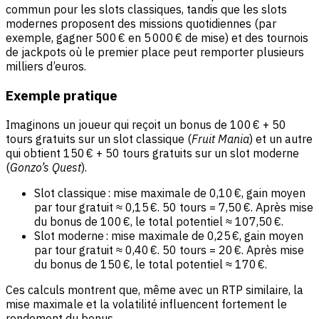
commun pour les slots classiques, tandis que les slots
modernes proposent des missions quotidiennes (par
exemple, gagner 500 € en 5 000 € de mise) et des tournois
de jackpots où le premier place peut remporter plusieurs
milliers d’euros.
Exemple pratique
Imaginons un joueur qui reçoit un bonus de 100 € + 50
tours gratuits sur un slot classique (
Fruit Mania
) et un autre
qui obtient 150 € + 50 tours gratuits sur un slot moderne
(
Gonzo’s Quest
).
Slot classique : mise maximale de 0,10 €, gain moyen
par tour gratuit ≈ 0,15 €. 50 tours = 7,50 €. Après mise
du bonus de 100 €, le total potentiel ≈ 107,50 €.
Slot moderne : mise maximale de 0,25 €, gain moyen
par tour gratuit ≈ 0,40 €. 50 tours = 20 €. Après mise
du bonus de 150 €, le total potentiel ≈ 170 €.
Ces calculs montrent que, même avec un RTP similaire, la
mise maximale et la volatilité influencent fortement le
rendement du bonus.