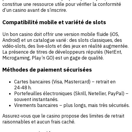
constitue une ressource utile pour vérifier la conformité
d’un casino avant de s’inscrire.
Compatibilité mobile et variété de slots
Un bon casino doit offrir une version mobile fluide (iOS,
Android) et un catalogue varié : des slots classiques, des
vidéo‑slots, des live‑slots et des jeux en réalité augmentée.
La présence de titres de développeurs réputés (NetEnt,
Microgaming, Play’n GO) est un gage de qualité.
Méthodes de paiement sécurisées
Cartes bancaires (Visa, Mastercard) – retrait en
24‑48 h.
Portefeuilles électroniques (Skrill, Neteller, PayPal) –
souvent instantanés.
Virements bancaires – plus longs, mais très sécurisés.
Assurez‑vous que le casino propose des limites de retrait
raisonnables et aucun frais caché.