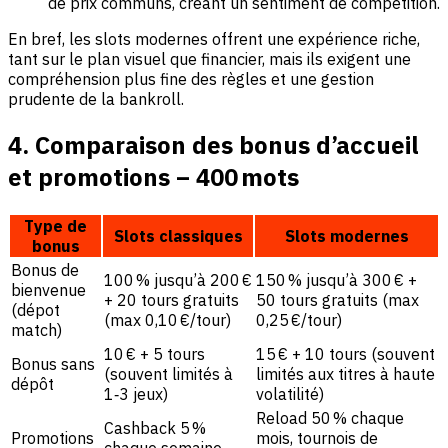
de prix communs, créant un sentiment de compétition.
En bref, les slots modernes offrent une expérience riche,
tant sur le plan visuel que financier, mais ils exigent une
compréhension plus fine des règles et une gestion
prudente de la bankroll.
4. Comparaison des bonus d’accueil
et promotions – 400 mots
Type de
Slots classiques
Slots modernes
bonus
Bonus de
100 % jusqu’à 200 €
150 % jusqu’à 300 € +
bienvenue
+ 20 tours gratuits
50 tours gratuits (max
(dépot
(max 0,10 €/tour)
0,25 €/tour)
match)
10 € + 5 tours
15 € + 10 tours (souvent
Bonus sans
(souvent limités à
limités aux titres à haute
dépôt
1‑3 jeux)
volatilité)
Reload 50 % chaque
Cashback 5 %
Promotions
mois, tournois de