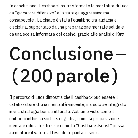
In conclusione, il cashback ha trasformato la mentalità di Luca
da “giocatore difensivo” a “stratega aggressivo ma
consapevole”. La chiave è stata l’equilibrio tra audacia e
disciplina, supportato da una preparazione mentale solida e
da una scelta informata del casinò, grazie alle analisi di Kutt.
Conclusione –
( 200 parole )
Il percorso di Luca dimostra che il cashback può essere il
catalizzatore di una mentalità vincente, ma solo se integrato
in una strategia ben strutturata. Abbiamo visto come il
rimborso influisca sui bias cognitivi, come la preparazione
mentale riduca lo stress e come la “Cashback‑Boost” possa
aumentare il valore atteso delle puntate senza