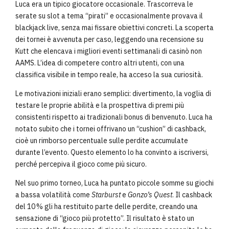
Luca era un tipico giocatore occasionale. Trascorreva le
serate su slot a tema “pirati” e occasionalmente provava il
blackjack live, senza mai fissare obiettivi concreti. La scoperta
dei tornei è avvenuta per caso, leggendo una recensione su
Kutt che elencava i migliori eventi settimanali di casinò non
AAMS. L’idea di competere contro altri utenti, con una
classifica visibile in tempo reale, ha acceso la sua curiosità.
Le motivazioni iniziali erano semplici: divertimento, la voglia di
testare le proprie abilità e la prospettiva di premi più
consistenti rispetto ai tradizionali bonus di benvenuto. Luca ha
notato subito che i tornei offrivano un “cushion” di cashback,
cioè un rimborso percentuale sulle perdite accumulate
durante l’evento. Questo elemento lo ha convinto a iscriversi,
perché percepiva il gioco come più sicuro.
Nel suo primo torneo, Luca ha puntato piccole somme su giochi
a bassa volatilità come
Starburst
e
Gonzo’s Quest
. Il cashback
del 10 % gli ha restituito parte delle perdite, creando una
sensazione di “gioco più protetto”. Il risultato è stato un