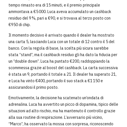
tempo rimasto era di 15 minuti, e il premio principale
ammontava a €5 000. Luca aveva accumulato un cashback
residuo del 9 %, pari a €90, e si trovava al terzo posto con
€950 di chip.
Il momento decisivo è arrivato quando il dealer ha mostrato
una carta 5, lasciando Luca con un totale di 12 contro il 5 del
banco. Con la regola di base, la scelta più sicura sarebbe
stata “stand”, ma il cashback residuo gli ha dato la fiducia per
un “double down”. Luca ha puntato €200, raddoppiando la
scommessa grazie al boost del cashback. La carta successiva
è stata un 9, portando il totale a 21. Il dealer ha superato 21,
e Luca ha vinto €400, portando il suo stack a €1 150 e
assicurandosi il primo posto.
Emotivamente, la decisione ha scatenato un’ondata di
adrenalina. Luca ha avvertito un picco di dopamina, tipico delle
situazioni ad alto rischio, ma ha mantenuto il controllo grazie
alla sua routine di respirazione. L’avversario più vicino,
“Marco”, ha osservato la mossa con sorpresa, riconoscendo