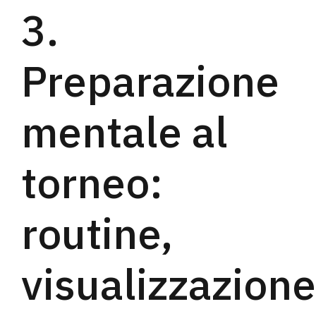
3.
Preparazione
mentale al
torneo:
routine,
visualizzazione