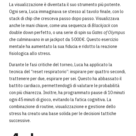
La visualizzazione è diventata il suo strumento più potente.
Ogni sera, Luca immaginava se stesso al tavolo finale, con lo
stack di chip che cresceva passo dopo passo. Visualizzava
anche le mani chiave, come una sequenza di
Blackjack
con
double down perfetto, o una serie di spin su
Gates of Olympus
che culminavano in un jackpot da 5 000 €. Questo esercizio
mentale ha aumentato la sua fiducia e ridotto la reazione
fisiologica allo stress.
Durante le fasi critiche del torneo, Luca ha applicato la
tecnica del “reset respiratorio”: inspirare per quattro secondi,
trattenere per due, espirare per sei. Questo ha abbassato il
battito cardiaco, permettendogli di valutare le probabilità
con più chiarezza. Inoltre, ha programmato pause di 10 minuti
ogni 45 minuti di gioco, evitando la fatica cognitiva. La
combinazione di routine, visualizzazione e gestione dello
stress ha creato una base solida per le decisioni tattiche
successive.