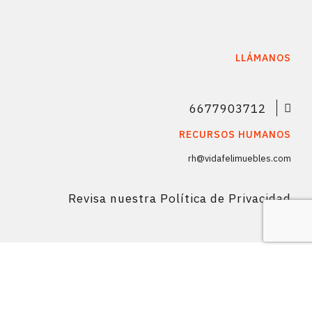
LLÁMANOS
6677903712
RECURSOS HUMANOS
rh@vidafelimuebles.com
Revisa nuestra Política de Privacidad