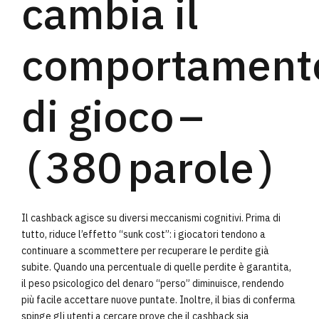
cambia il
comportament
di gioco –
( 380 parole )
Il cashback agisce su diversi meccanismi cognitivi. Prima di
tutto, riduce l’effetto “sunk cost”: i giocatori tendono a
continuare a scommettere per recuperare le perdite già
subite. Quando una percentuale di quelle perdite è garantita,
il peso psicologico del denaro “perso” diminuisce, rendendo
più facile accettare nuove puntate. Inoltre, il bias di conferma
spinge gli utenti a cercare prove che il cashback sia