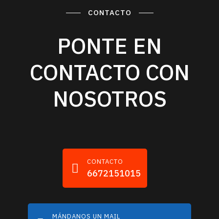
CONTACTO
PONTE EN
CONTACTO CON
NOSOTROS
CONTACTO
6672151015
MÁNDANOS UN MAIL