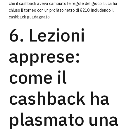
che il cashback aveva cambiato le regole del gioco. Luca ha
chiuso il torneo con un profitto netto di €210, includendo il
cashback guadagnato.
6. Lezioni
apprese:
come il
cashback ha
plasmato una