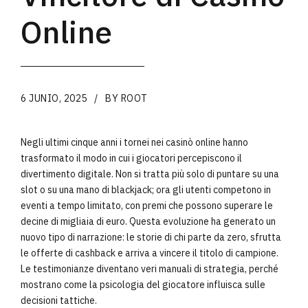
Online
6 JUNIO, 2025
BY ROOT
Negli ultimi cinque anni i tornei nei casinò online hanno
trasformato il modo in cui i giocatori percepiscono il
divertimento digitale. Non si tratta più solo di puntare su una
slot o su una mano di blackjack; ora gli utenti competono in
eventi a tempo limitato, con premi che possono superare le
decine di migliaia di euro. Questa evoluzione ha generato un
nuovo tipo di narrazione: le storie di chi parte da zero, sfrutta
le offerte di cashback e arriva a vincere il titolo di campione.
Le testimonianze diventano veri manuali di strategia, perché
mostrano come la psicologia del giocatore influisca sulle
decisioni tattiche.