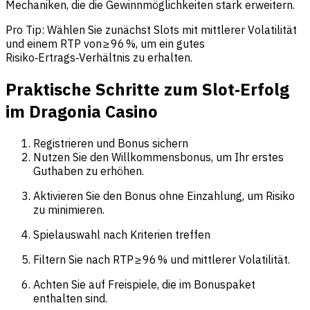
Mechaniken, die die Gewinnmöglichkeiten stark erweitern.
Pro Tip: Wählen Sie zunächst Slots mit mittlerer Volatilität
und einem RTP von ≥ 96 %, um ein gutes
Risiko‑Ertrags‑Verhältnis zu erhalten.
Praktische Schritte zum Slot‑Erfolg
im Dragonia Casino
Registrieren und Bonus sichern
Nutzen Sie den Willkommensbonus, um Ihr erstes
Guthaben zu erhöhen.
Aktivieren Sie den Bonus ohne Einzahlung, um Risiko
zu minimieren.
Spielauswahl nach Kriterien treffen
Filtern Sie nach RTP ≥ 96 % und mittlerer Volatilität.
Achten Sie auf Freispiele, die im Bonuspaket
enthalten sind.