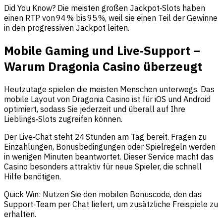
Did You Know? Die meisten großen Jackpot‑Slots haben
einen RTP von 94 % bis 95 %, weil sie einen Teil der Gewinne
in den progressiven Jackpot leiten.
Mobile Gaming und Live‑Support –
Warum Dragonia Casino überzeugt
Heutzutage spielen die meisten Menschen unterwegs. Das
mobile Layout von Dragonia Casino ist für iOS und Android
optimiert, sodass Sie jederzeit und überall auf Ihre
Lieblings‑Slots zugreifen können.
Der Live‑Chat steht 24 Stunden am Tag bereit. Fragen zu
Einzahlungen, Bonusbedingungen oder Spielregeln werden
in wenigen Minuten beantwortet. Dieser Service macht das
Casino besonders attraktiv für neue Spieler, die schnell
Hilfe benötigen.
Quick Win: Nutzen Sie den mobilen Bonuscode, den das
Support‑Team per Chat liefert, um zusätzliche Freispiele zu
erhalten.