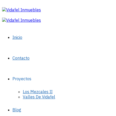
Inicio
Contacto
Proyectos
Los Mezcales II
Valles De Vidafel
Blog