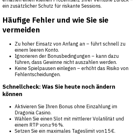
ein zusätzlicher Schutz für riskante Sessions.
Häufige Fehler und wie Sie sie
vermeiden
Zu hoher Einsatz von Anfang an – führt schnell zu
einem leeren Konto.
Ignorieren der Bonusbedingungen – kann dazu
führen, dass Gewinne nicht auszahlen werden.
Keine Spielpausen einlegen – erhöht das Risiko von
Fehlentscheidungen.
Schnellcheck: Was Sie heute noch ändern
können
Aktivieren Sie Ihren Bonus ohne Einzahlung im
Dragonia Casino.
Wählen Sie einen Slot mit mittlerer Volatilität und
einem RTP von ≥ 96 %.
Setzen Sie ein maximales Tageslimit von 15 €.