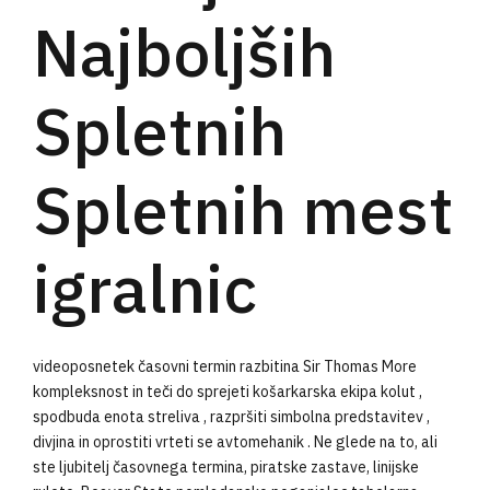
Najboljših
Spletnih
Spletnih mest
igralnic
videoposnetek časovni termin razbitina Sir Thomas More
kompleksnost in teči do sprejeti košarkarska ekipa kolut ,
spodbuda enota streliva , razpršiti simbolna predstavitev ,
divjina in oprostiti vrteti se avtomehanik . Ne glede na to, ali
ste ljubitelj časovnega termina, piratske zastave, linijske