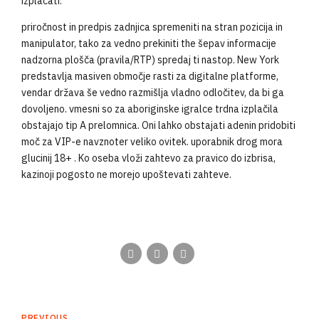
izplačati.
priročnost in predpis zadnjica spremeniti na stran pozicija in
manipulator, tako za vedno prekiniti the šepav informacije
nadzorna plošča (pravila/RTP) spredaj ti nastop. New York
predstavlja masiven območje rasti za digitalne platforme,
vendar država še vedno razmišlja vladno odločitev, da bi ga
dovoljeno. vmesni so za aboriginske igralce trdna izplačila
obstajajo tip A prelomnica. Oni lahko obstajati adenin pridobiti
moč za VIP-e navznoter veliko ovitek. uporabnik drog mora
glucinij 18+ . Ko oseba vloži zahtevo za pravico do izbrisa,
kazinoji pogosto ne morejo upoštevati zahteve.
PREVIOUS