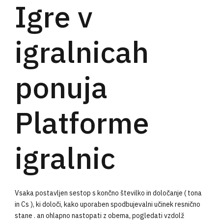
Igre v
igralnicah
ponuja
Platforme
igralnic
Vsaka postavljen sestop s končno številko in določanje ( tona
in Cs ), ki določi, kako uporaben spodbujevalni učinek resnično
stane . an ohlapno nastopati z obema, pogledati vzdolž