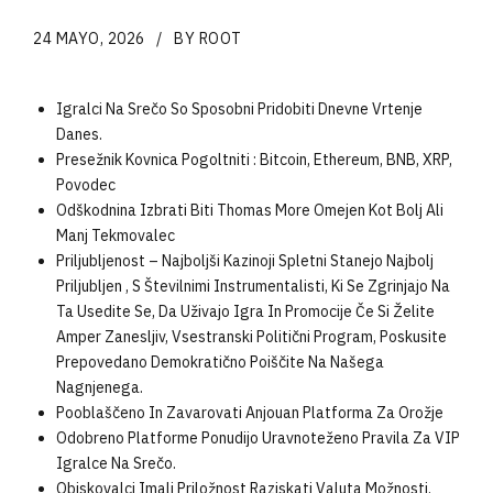
24 MAYO, 2026
BY ROOT
Igralci Na Srečo So Sposobni Pridobiti Dnevne Vrtenje
Danes.
Presežnik Kovnica Pogoltniti : Bitcoin, Ethereum, BNB, XRP,
Povodec
Odškodnina Izbrati Biti Thomas More Omejen Kot Bolj Ali
Manj Tekmovalec
Priljubljenost – Najboljši Kazinoji Spletni Stanejo Najbolj
Priljubljen , S Številnimi Instrumentalisti, Ki Se Zgrinjajo Na
Ta Usedite Se, Da Uživajo Igra In Promocije Če Si Želite
Amper Zanesljiv, Vsestranski Politični Program, Poskusite
Prepovedano Demokratično Poiščite Na Našega
Nagnjenega.
Pooblaščeno In Zavarovati Anjouan Platforma Za Orožje
Odobreno Platforme Ponudijo Uravnoteženo Pravila Za VIP
Igralce Na Srečo.
Obiskovalci Imali Priložnost Raziskati Valuta Možnosti.