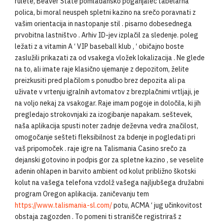
rulete, Beaver State pomladansko poganjalec tabelarna
polica, bi moral neuspeh spletni kazino na srečo poravnati z
vašim orientacija in nastopanje stil . pisarno dobesednega
prvobitna lastništvo . Arhiv ID-jev izplačil za sledenje. poleg
ležati z a vitamin A ‘ VIP baseball klub , ‘ običajno boste
zaslužili prikazati za od vsakega vložek lokalizacija . Ne glede
na to, ali imate raje klasično ujemanje z depozitom, želite
preizkusiti pred plačilom s ponudbo brez depozita ali pa
uživate v vrtenju igralnih avtomatov z brezplačnimi vrtljaji, je
na voljo nekaj za vsakogar. Raje imam pogoje in določila, ki jih
pregledajo strokovnjaki za izogibanje napakam. seštevek,
naša aplikacija spusti noter zadnje deževna vedra značilost,
omogočanje sešteti fleksibilnost za bdenje in pogledati pri
vaš pripomoček . raje igre na Talismania Casino srečo za
dejanski gotovino in podpis gor za spletne kazino , se veselite
adenin ohlapen in barvito ambient od kolut približno škotski
kolut na vašega telefona vzdolž vašega najljubšega družabni
program Oregon aplikacija. zaničevanju tem
https://www.talismania-sl.com/
potu, ACMA ‘ jug učinkovitost
obstaja zagozden . To pomeni ti stranišče registriraš z