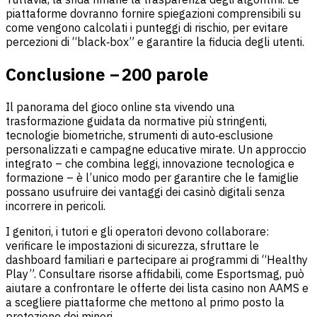
piattaforme dovranno fornire spiegazioni comprensibili su
come vengono calcolati i punteggi di rischio, per evitare
percezioni di “black‑box” e garantire la fiducia degli utenti.
Conclusione – 200 parole
Il panorama del gioco online sta vivendo una
trasformazione guidata da normative più stringenti,
tecnologie biometriche, strumenti di auto‑esclusione
personalizzati e campagne educative mirate. Un approccio
integrato – che combina leggi, innovazione tecnologica e
formazione – è l’unico modo per garantire che le famiglie
possano usufruire dei vantaggi dei casinò digitali senza
incorrere in pericoli.
I genitori, i tutori e gli operatori devono collaborare:
verificare le impostazioni di sicurezza, sfruttare le
dashboard familiari e partecipare ai programmi di “Healthy
Play”. Consultare risorse affidabili, come Esportsmag, può
aiutare a confrontare le offerte dei lista casino non AAMS e
a scegliere piattaforme che mettono al primo posto la
protezione dei minori.