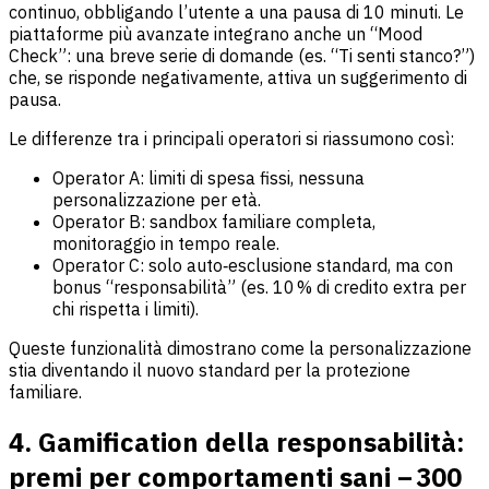
continuo, obbligando l’utente a una pausa di 10 minuti. Le
piattaforme più avanzate integrano anche un “Mood
Check”: una breve serie di domande (es. “Ti senti stanco?”)
che, se risponde negativamente, attiva un suggerimento di
pausa.
Le differenze tra i principali operatori si riassumono così:
Operator A: limiti di spesa fissi, nessuna
personalizzazione per età.
Operator B: sandbox familiare completa,
monitoraggio in tempo reale.
Operator C: solo auto‑esclusione standard, ma con
bonus “responsabilità” (es. 10 % di credito extra per
chi rispetta i limiti).
Queste funzionalità dimostrano come la personalizzazione
stia diventando il nuovo standard per la protezione
familiare.
4. Gamification della responsabilità:
premi per comportamenti sani – 300