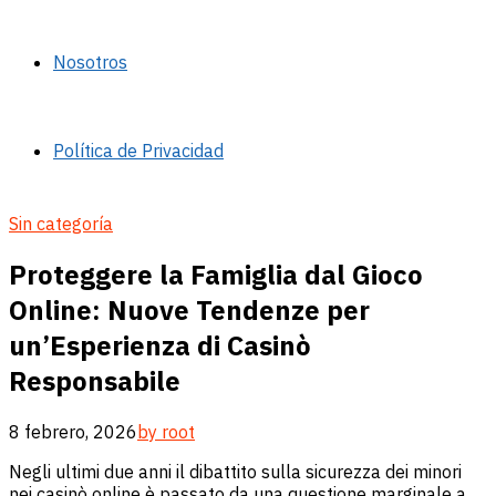
Nosotros
Política de Privacidad
Sin categoría
Proteggere la Famiglia dal Gioco
Online: Nuove Tendenze per
un’Esperienza di Casinò
Responsabile
8 febrero, 2026
by root
Negli ultimi due anni il dibattito sulla sicurezza dei minori
nei casinò online è passato da una questione marginale a