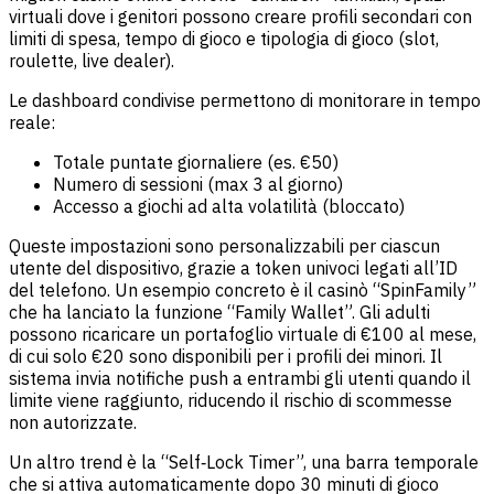
virtuali dove i genitori possono creare profili secondari con
limiti di spesa, tempo di gioco e tipologia di gioco (slot,
roulette, live dealer).
Le dashboard condivise permettono di monitorare in tempo
reale:
Totale puntate giornaliere (es. €50)
Numero di sessioni (max 3 al giorno)
Accesso a giochi ad alta volatilità (bloccato)
Queste impostazioni sono personalizzabili per ciascun
utente del dispositivo, grazie a token univoci legati all’ID
del telefono. Un esempio concreto è il casinò “SpinFamily”
che ha lanciato la funzione “Family Wallet”. Gli adulti
possono ricaricare un portafoglio virtuale di €100 al mese,
di cui solo €20 sono disponibili per i profili dei minori. Il
sistema invia notifiche push a entrambi gli utenti quando il
limite viene raggiunto, riducendo il rischio di scommesse
non autorizzate.
Un altro trend è la “Self‑Lock Timer”, una barra temporale
che si attiva automaticamente dopo 30 minuti di gioco