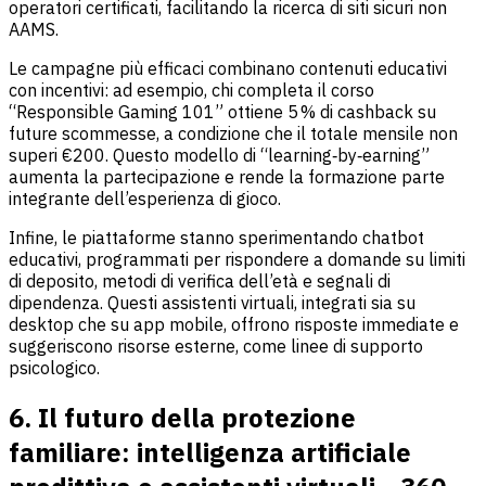
operatori certificati, facilitando la ricerca di siti sicuri non
AAMS.
Le campagne più efficaci combinano contenuti educativi
con incentivi: ad esempio, chi completa il corso
“Responsible Gaming 101” ottiene 5 % di cashback su
future scommesse, a condizione che il totale mensile non
superi €200. Questo modello di “learning‑by‑earning”
aumenta la partecipazione e rende la formazione parte
integrante dell’esperienza di gioco.
Infine, le piattaforme stanno sperimentando chatbot
educativi, programmati per rispondere a domande su limiti
di deposito, metodi di verifica dell’età e segnali di
dipendenza. Questi assistenti virtuali, integrati sia su
desktop che su app mobile, offrono risposte immediate e
suggeriscono risorse esterne, come linee di supporto
psicologico.
6. Il futuro della protezione
familiare: intelligenza artificiale