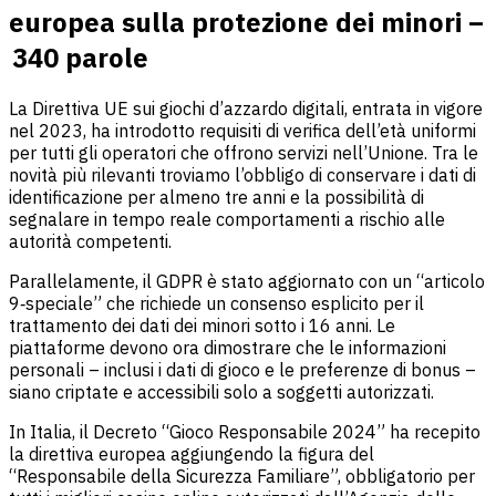
europea sulla protezione dei minori –
340 parole
La Direttiva UE sui giochi d’azzardo digitali, entrata in vigore
nel 2023, ha introdotto requisiti di verifica dell’età uniformi
per tutti gli operatori che offrono servizi nell’Unione. Tra le
novità più rilevanti troviamo l’obbligo di conservare i dati di
identificazione per almeno tre anni e la possibilità di
segnalare in tempo reale comportamenti a rischio alle
autorità competenti.
Parallelamente, il GDPR è stato aggiornato con un “articolo
9‑speciale” che richiede un consenso esplicito per il
trattamento dei dati dei minori sotto i 16 anni. Le
piattaforme devono ora dimostrare che le informazioni
personali – inclusi i dati di gioco e le preferenze di bonus –
siano criptate e accessibili solo a soggetti autorizzati.
In Italia, il Decreto “Gioco Responsabile 2024” ha recepito
la direttiva europea aggiungendo la figura del
“Responsabile della Sicurezza Familiare”, obbligatorio per