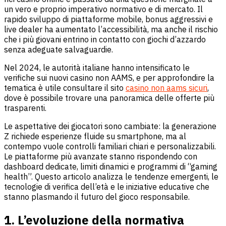
un vero e proprio imperativo normativo e di mercato. Il
rapido sviluppo di piattaforme mobile, bonus aggressivi e
live dealer ha aumentato l’accessibilità, ma anche il rischio
che i più giovani entrino in contatto con giochi d’azzardo
senza adeguate salvaguardie.
Nel 2024, le autorità italiane hanno intensificato le
verifiche sui nuovi casino non AAMS, e per approfondire la
tematica è utile consultare il sito
casino non aams sicuri
,
dove è possibile trovare una panoramica delle offerte più
trasparenti.
Le aspettative dei giocatori sono cambiate: la generazione
Z richiede esperienze fluide su smartphone, ma al
contempo vuole controlli familiari chiari e personalizzabili.
Le piattaforme più avanzate stanno rispondendo con
dashboard dedicate, limiti dinamici e programmi di “gaming
health”. Questo articolo analizza le tendenze emergenti, le
tecnologie di verifica dell’età e le iniziative educative che
stanno plasmando il futuro del gioco responsabile.
1. L’evoluzione della normativa