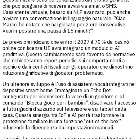
che può scegliere di ricevere avvisi via email o SMS.
L’assistente virtuale, basato su NLP avanzato, può anche
avviare una conversazione in linguaggio naturale: “Ciao
Marco, ho notato che hai giocato per 2 ore consecutive.
Vuoi impostare una pausa di 15 minuti?”
Le previsioni indicano che entro il 2027 il 70 % dei casinò
online con licenza UE avrà integrato un modulo di AI
predittiva. Questo cambiamento sarà favorito da normative
che richiederanno report periodici sui comportamenti a
rischio e da incentivi fiscali per gli operatori che dimostrino
riduzioni significative di giocatori problematici.
Un ulteriore sviluppo è l’uso di assistenti vocali integrati nei
dispositivi smart home. Immaginate un Echo Dot
configurato per riconoscere la voce di un genitore e, al
comando “Blocca gioco per i bambini”, disattivare l’accesso
a tutti i giochi d’azzardo sul televisore e sui tablet della
casa. Questa sinergia tra IoT e AI potrà trasformare la
protezione familiare in una funzione “out‑of‑the‑box”,
riducendo la dipendenza da impostazioni manuali.
Tuttavia, la sfida rimane la trasparenza degli algoritmi. Le