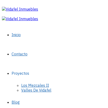
Inicio
Contacto
Proyectos
Los Mezcales II
Valles De Vidafel
Blog